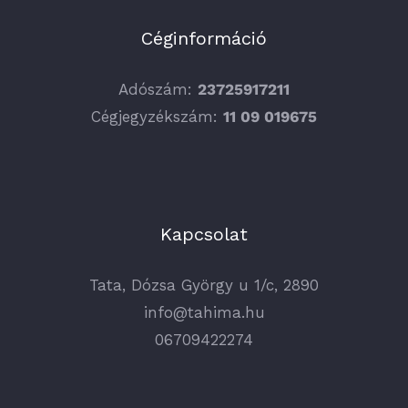
Céginformáció
Adószám:
23725917211
Cégjegyzékszám:
11 09 019675
Kapcsolat
Tata, Dózsa György u 1/c, 2890
info@tahima.hu
06709422274