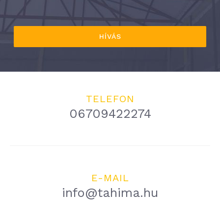
HÍVÁS
TELEFON
06709422274
E-MAIL
info@tahima.hu