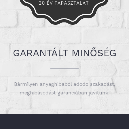
GARANTÁLT MINŐSÉG
Bármilyen anyaghibából adódó szakadást,
meghibásodást garanciában javítunk.