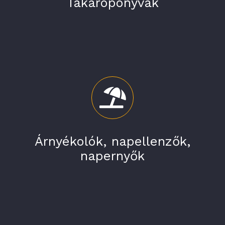
Takaróponyvák
Árnyékolók, napellenzők,
napernyők