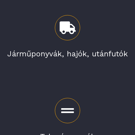
Járműponyvák, hajók, utánfutók