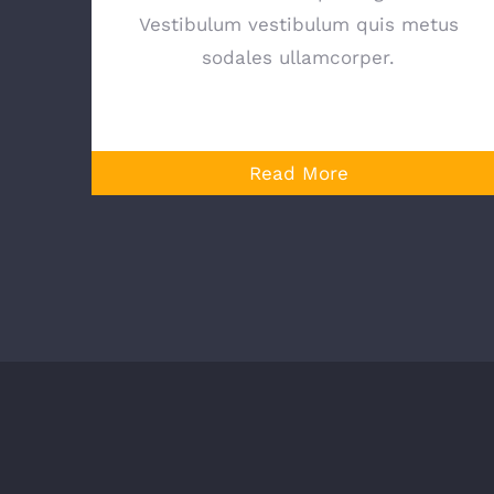
Vestibulum vestibulum quis metus
sodales ullamcorper.
Read More