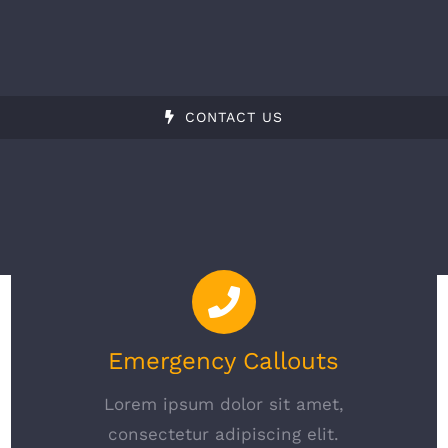
CONTACT US
Emergency Callouts
Lorem ipsum dolor sit amet,
consectetur adipiscing elit.