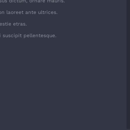
sus dictum, ornare mauris.
n laoreet ante ultrices.
stie etras.
 suscipit pellentesque.