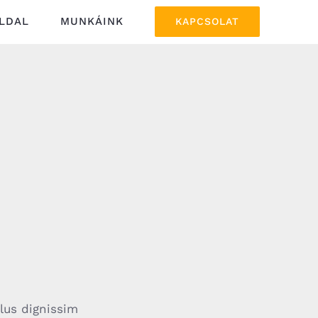
LDAL
MUNKÁINK
KAPCSOLAT
llus dignissim