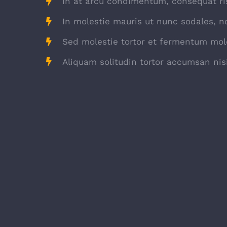
In at arcu condimentum, consequat ri
In molestie mauris ut nunc sodales, no
Sed molestie tortor et fermentum mole
Aliquam solitudin tortor accumsan nisi