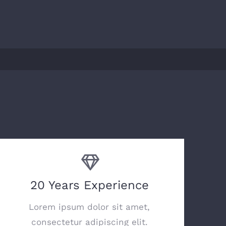
20 Years Experience
Lorem ipsum dolor sit amet,
consectetur adipiscing elit.