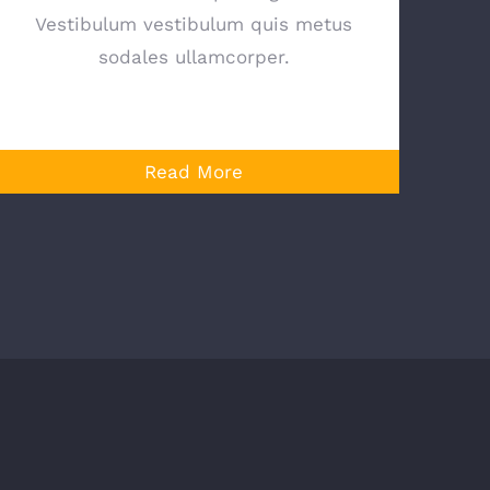
Vestibulum vestibulum quis metus
sodales ullamcorper.
Read More