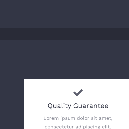
Quality Guarantee
Lorem ipsum dolor sit amet,
consectetur adipiscing elit.