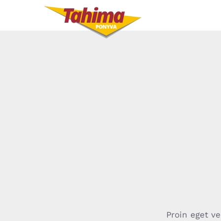
Kihagyás
Proin eget ve