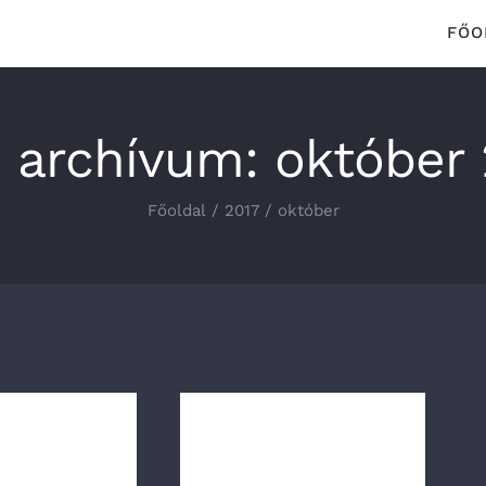
FŐO
i archívum:
október 
Főoldal
/
2017
/
október
ing To
Solar Panels
 Saving
On A Small