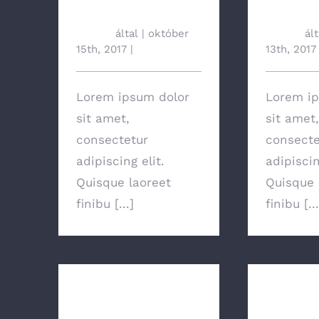
Equipment
Bulbs
tah692
által
|
október
tah692
ált
15th, 2017
|
News
13th, 2017
Lorem ipsum dolor
Lorem ip
sit amet,
sit amet,
consectetur
consecte
adipiscing elit.
adipiscin
Quisque laoreet
Quisque 
finibu [...]
finibu [...
Are There
Major 
Other
Saving