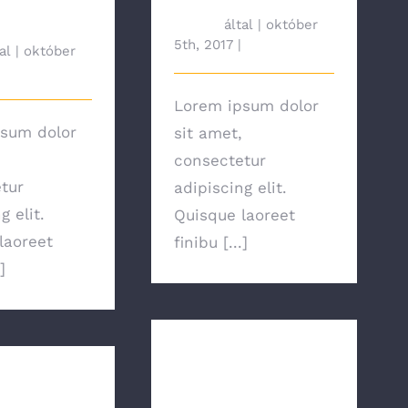
tah692
által
|
október
5th, 2017
|
News
al
|
október
News
Lorem ipsum dolor
sum dolor
sit amet,
consectetur
tur
adipiscing elit.
g elit.
Quisque laoreet
laoreet
finibu [...]
]
Is Power Plant
ectricity
Growth Good?