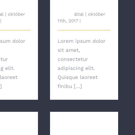
Budget
al
|
október
tah692
által
|
október
|
News
11th, 2017
|
News
sum dolor
Lorem ipsum dolor
sit amet,
tur
consectetur
g elit.
adipiscing elit.
laoreet
Quisque laoreet
]
finibu [...]
Energy
Choosing The
 Tips &
Best Light Bulb