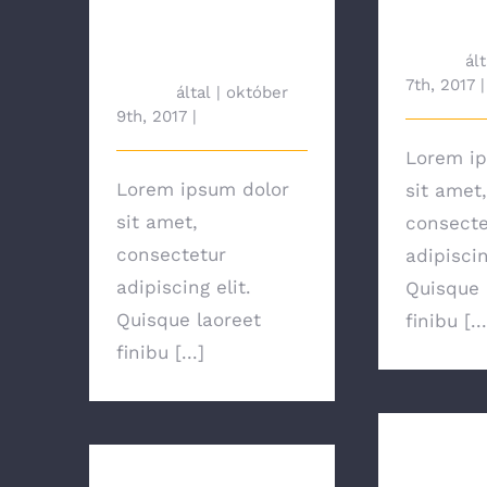
Affordable
Tricks
Options?
tah692
ált
7th, 2017
|
tah692
által
|
október
9th, 2017
|
News
Lorem ip
Lorem ipsum dolor
sit amet,
sit amet,
consecte
consectetur
adipiscin
adipiscing elit.
Quisque 
Quisque laoreet
finibu [...
finibu [...]
How El