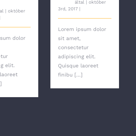
hanged
tah692
által
|
október
3rd, 2017
|
News
al
|
október
|
News
Lorem ipsum dolor
sum dolor
sit amet,
consectetur
tur
adipiscing elit.
g elit.
Quisque laoreet
laoreet
finibu [...]
]