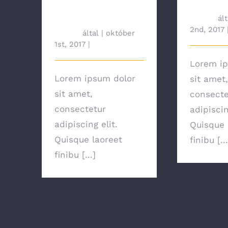
The Right Tools
Has C
For The Job
tah692
ált
2nd, 2017
tah692
által
|
október
1st, 2017
|
News
Lorem ip
Lorem ipsum dolor
sit amet,
sit amet,
consecte
consectetur
adipiscin
adipiscing elit.
Quisque 
Quisque laoreet
finibu [...
finibu [...]