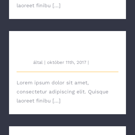
laoreet finibu [...]
Solar Panels On A Small
Budget
tah692
által
|
október 11th, 2017
|
News
Lorem ipsum dolor sit amet,
consectetur adipiscing elit. Quisque
laoreet finibu [...]