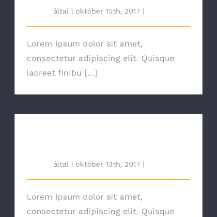
tah692
által
|
október 15th, 2017
|
News
Lorem ipsum dolor sit amet,
consectetur adipiscing elit. Quisque
laoreet finibu [...]
Switching To Energy Saving
Bulbs
tah692
által
|
október 13th, 2017
|
News
Lorem ipsum dolor sit amet,
consectetur adipiscing elit. Quisque