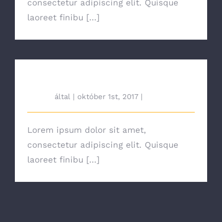
consectetur adipiscing elit. Quisque
laoreet finibu [...]
The Right Tools For The Job
tah692
által
|
október 1st, 2017
|
News
Lorem ipsum dolor sit amet,
consectetur adipiscing elit. Quisque
laoreet finibu [...]