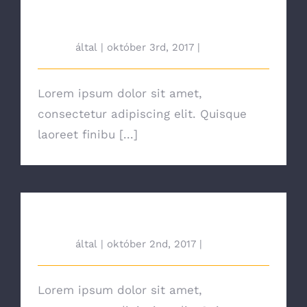
Is Power Plant Growth Good?
tah692
által
|
október 3rd, 2017
|
News
Lorem ipsum dolor sit amet,
consectetur adipiscing elit. Quisque
laoreet finibu [...]
How Electricity Has Changed
tah692
által
|
október 2nd, 2017
|
News
Lorem ipsum dolor sit amet,