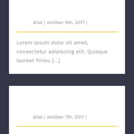
Are There Other Affordable
Options?
tah692
által
|
október 9th, 2017
|
News
Lorem ipsum dolor sit amet,
consectetur adipiscing elit. Quisque
laoreet finibu [...]
Major Energy Saving Tips &
Tricks
tah692
által
|
október 7th, 2017
|
News