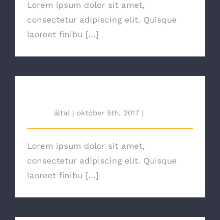
Lorem ipsum dolor sit amet,
consectetur adipiscing elit. Quisque
laoreet finibu [...]
Choosing The Best Light Bulb
tah692
által
|
október 5th, 2017
|
News
Lorem ipsum dolor sit amet,
consectetur adipiscing elit. Quisque
laoreet finibu [...]