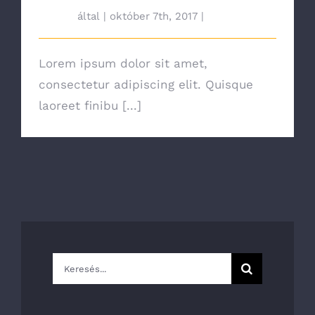
tah692
által
|
október 7th, 2017
|
News
Lorem ipsum dolor sit amet,
consectetur adipiscing elit. Quisque
laoreet finibu [...]
Keresés...