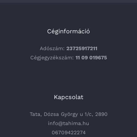
Céginformáció
Adószám:
23725917211
Cégjegyzékszám:
11 09 019675
Kapcsolat
Tata, Dózsa György u 1/c, 2890
info@tahima.hu
06709422274