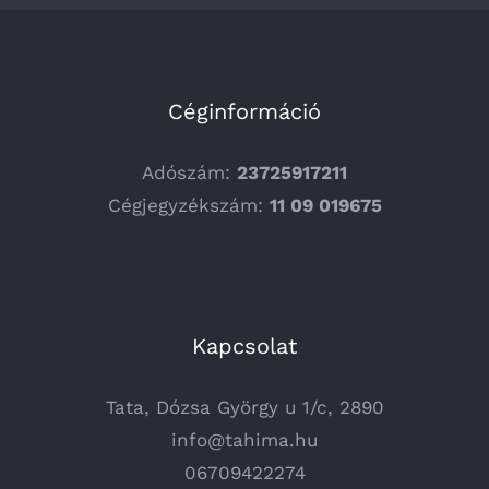
Céginformáció
Adószám:
23725917211
Cégjegyzékszám:
11 09 019675
Kapcsolat
Tata, Dózsa György u 1/c, 2890
info@tahima.hu
06709422274