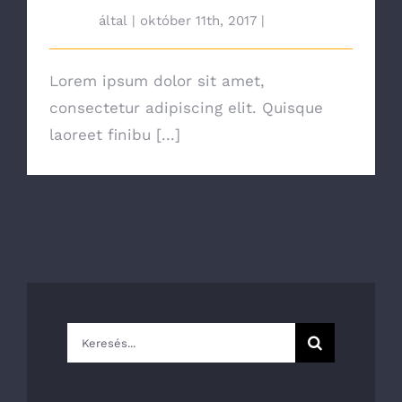
tah692
által
|
október 11th, 2017
|
News
Lorem ipsum dolor sit amet,
consectetur adipiscing elit. Quisque
laoreet finibu [...]
Keresés...