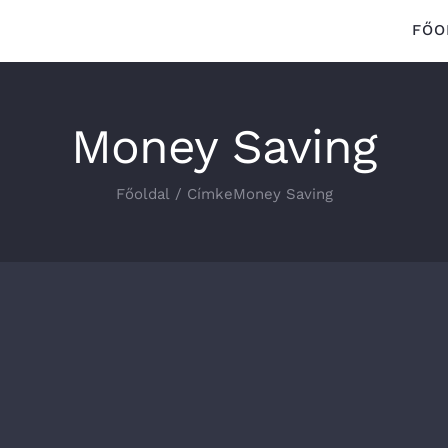
FŐO
Money Saving
Főoldal
/
Címke
Money Saving