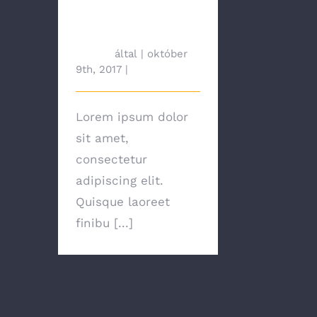
Affordable
Options?
tah692
által
|
október
9th, 2017
|
News
Lorem ipsum dolor
sit amet,
consectetur
adipiscing elit.
Quisque laoreet
finibu [...]