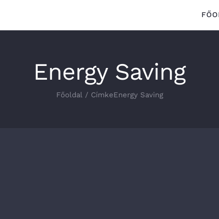
FŐO
Energy Saving
Főoldal
/
Címke
Energy Saving