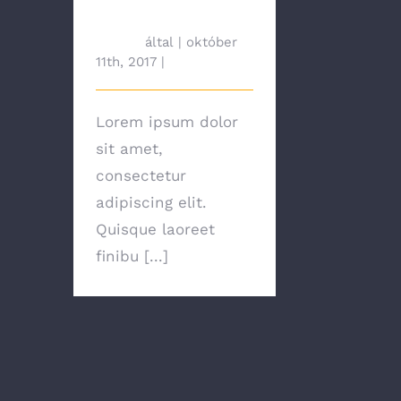
Budget
tah692
által
|
október
11th, 2017
|
News
Lorem ipsum dolor
sit amet,
consectetur
adipiscing elit.
Quisque laoreet
finibu [...]