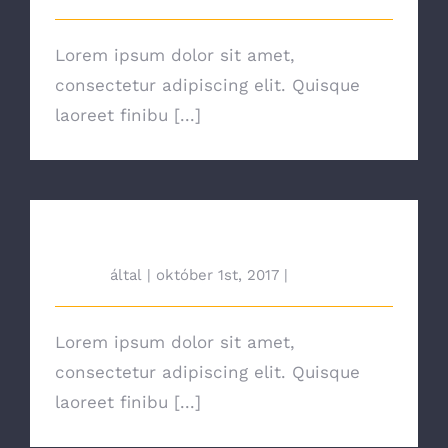
Lorem ipsum dolor sit amet,
consectetur adipiscing elit. Quisque
laoreet finibu [...]
The Right Tools For The Job
tah692
által
|
október 1st, 2017
|
News
Lorem ipsum dolor sit amet,
consectetur adipiscing elit. Quisque
laoreet finibu [...]