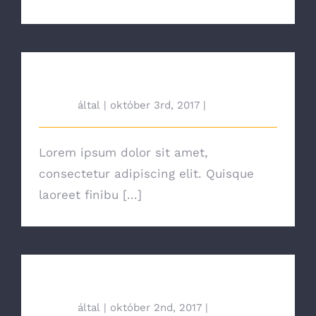
Is Power Plant Growth Good?
tah692
által
|
október 3rd, 2017
|
News
Lorem ipsum dolor sit amet,
consectetur adipiscing elit. Quisque
laoreet finibu [...]
How Electricity Has Changed
tah692
által
|
október 2nd, 2017
|
News