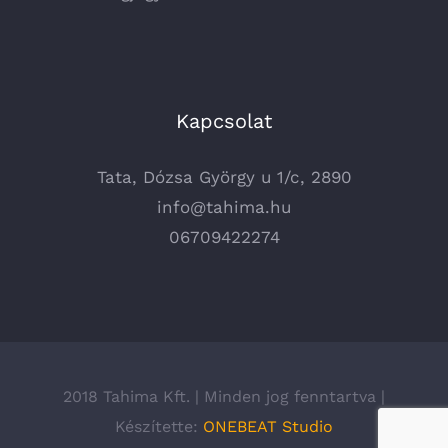
Kapcsolat
Tata, Dózsa György u 1/c, 2890
info@tahima.hu
06709422274
2018 Tahima Kft. | Minden jog fenntartva |
Készítette:
ONEBEAT Studio