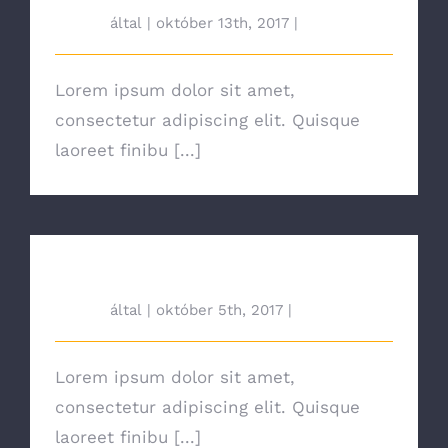
tah692
által
|
október 13th, 2017
|
News
Lorem ipsum dolor sit amet,
consectetur adipiscing elit. Quisque
laoreet finibu [...]
Choosing The Best Light Bulb
tah692
által
|
október 5th, 2017
|
News
Lorem ipsum dolor sit amet,
consectetur adipiscing elit. Quisque
laoreet finibu [...]